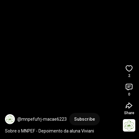
2
0
Share
@mnpefufrj-macae6223
Subscribe
Sobre o MNPEF - Depoimento da aluna Viviani