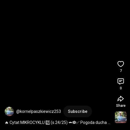
7
0
Share
@kornelpaszkiewicz253
Subscribe
🔥 Cytat MIKROCYKLU 7️⃣ (s.24/25) 🦈⚽✅ Pogoda ducha / 
Serenity 💥🔥⚽