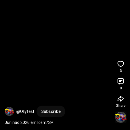
3
0
Share
@Ollyfest
Subscribe
Juninão 2026 em Icém/SP.