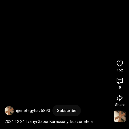
152
0
Share
@metegyhaz5890
Subscribe
2024.12.24. Iványi Gábor Karácsonyi köszönete a 
támogatói videókért