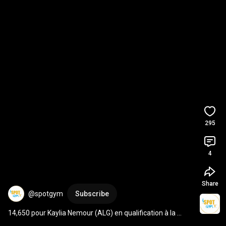
295
4
Share
@spotgym
Subscribe
14,650 pour Kaylia Nemour (ALG) en qualification à la 
poutre à la coupe du monde de Tashkent 
#gym