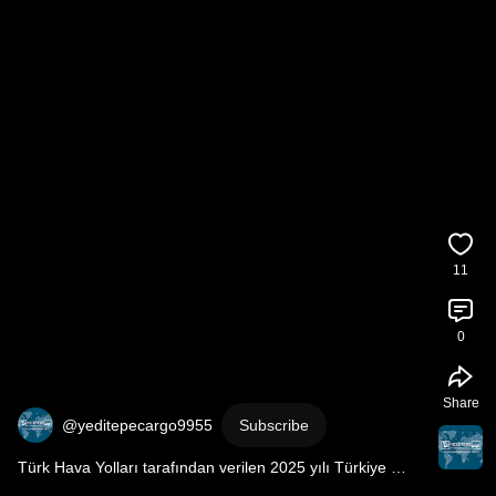
11
0
Share
@yeditepecargo9955
Subscribe
Türk Hava Yolları tarafından verilen 2025 yılı Türkiye 
çıkışlı Yılın Acentesi 1.’lik ödül töreni