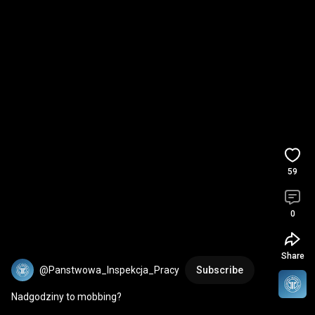
59
0
Share
@Panstwowa_Inspekcja_Pracy
Subscribe
Nadgodziny to mobbing?