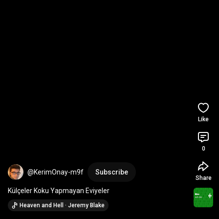
Like
0
@KerimOnay-m9f
Subscribe
Share
Külçeler Koku Yapmayan Eviyeler
Heaven and Hell · Jeremy Blake