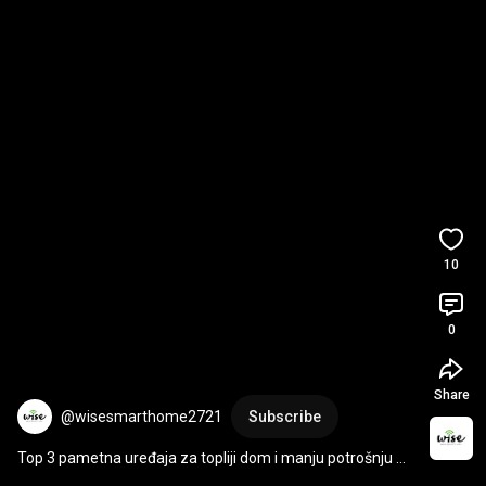
10
0
Share
@wisesmarthome2721
Subscribe
Top 3 pametna uređaja za topliji dom i manju potrošnju 
ove zime! 🌡️