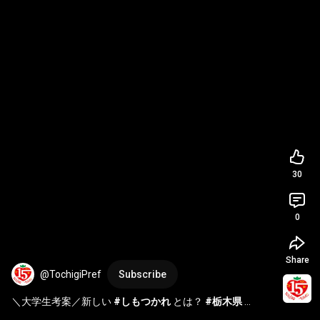
30
0
Share
@TochigiPref
Subscribe
＼大学生考案／新しい 
#しもつかれ
 とは？ 
#栃木県
#shorts