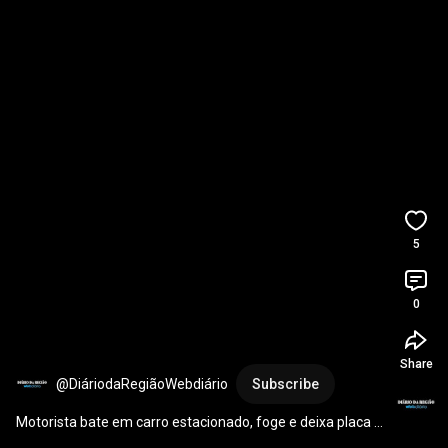
5
0
Share
@DiáriodaRegiãoWebdiário
Subscribe
Motorista bate em carro estacionado, foge e deixa placa 
para trás