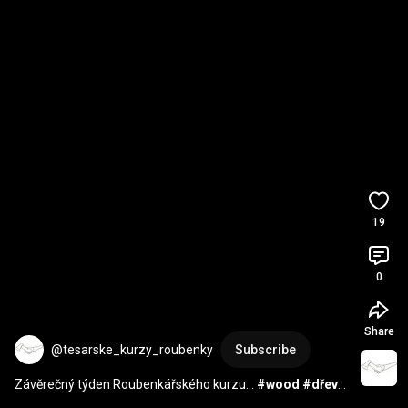
19
0
Share
@tesarske_kurzy_roubenky
Subscribe
Závěrečný týden Roubenkářského kurzu… 
#wood
#dřevo
#kurz
#stavba
 svépomocí 
#tesařina
#woodscraft