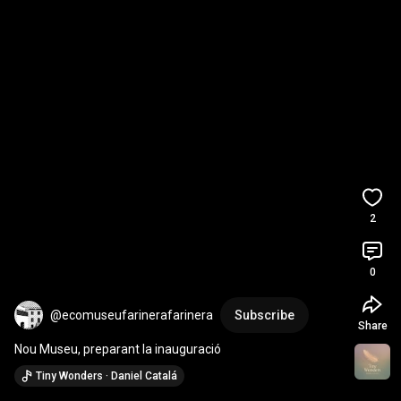
2
0
@ecomuseufarinerafarinera
Subscribe
Share
Nou Museu, preparant la inauguració
Tiny Wonders · Daniel Catalá