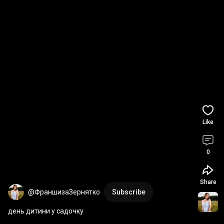
Like
0
Share
@ФраншизаЗернятко
Subscribe
день дитини у садочку