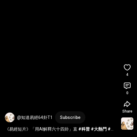
4
0
Share
@知達易經64卦T1
Subscribe
《易經短片》「用AI解釋六十四卦」直 
#科普
#大熱門
#星
座
#科普
#大熱門
#星座
#知達書院
#搞笑
#易经
#知達書