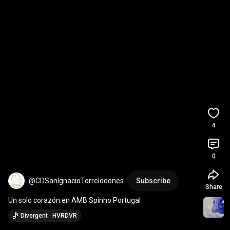
4
0
@CDSanIgnacioTorrelodones
Subscribe
Share
Un solo corazón en AMB Spinho Portugal
Divergent · HVRDVR