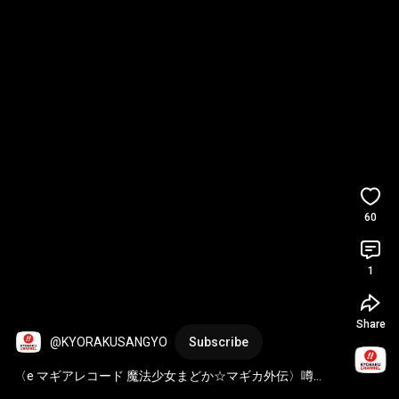
60
1
Share
@KYORAKUSANGYO
Subscribe
〈e マギアレコード 魔法少女まどか☆マギカ外伝〉噂
#06【通常時】マギウスの門煽りで表示される文字が