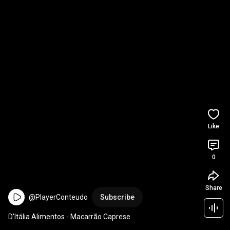
Like
0
Share
@PlayerConteudo
Subscribe
D'Itália Alimentos - Macarrão Caprese