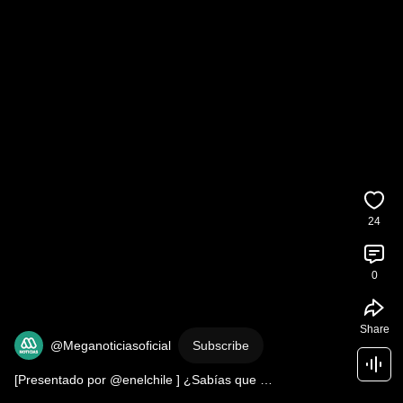
24
0
Share
@Meganoticiasoficial
Subscribe
[Presentado por @enelchile ] ¿Sabías que 
#Lollapalooza
 Chile 2025 utilizó energía limpia?