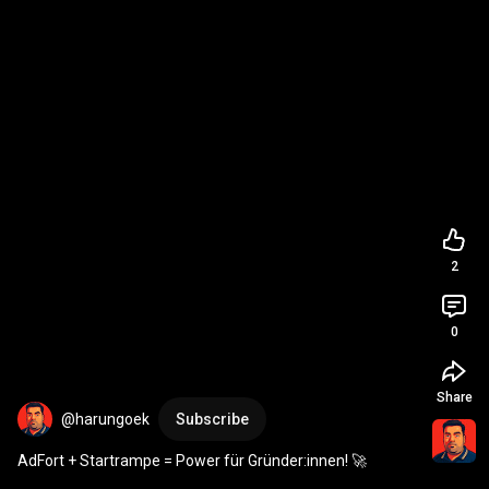
2
0
Share
@harungoek
Subscribe
AdFort + Startrampe = Power für Gründer:innen! 🚀