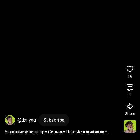
16
1
Share
@dxnyau
Subscribe
5 цікавих фактів про Сильвію Плат 
#сильвіяплат
#підсклянимковпаком
#sylviaplath
#belljar