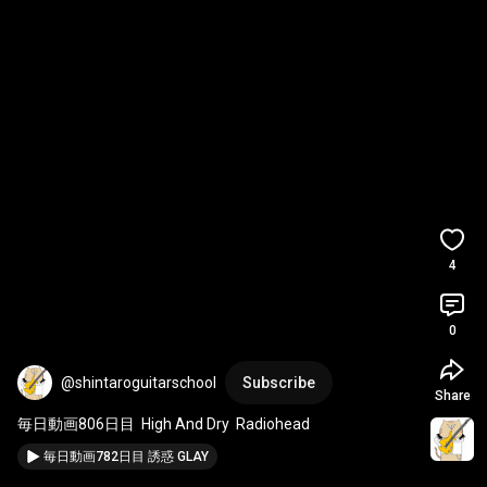
4
0
@shintaroguitarschool
Subscribe
Share
毎日動画806日目  High And Dry  Radiohead
毎日動画782日目 誘惑 GLAY