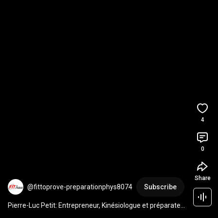
4
0
Share
@fittoprove-preparationphys8074
Subscribe
Pierre-Luc Petit: Entrepreneur, Kinésiologue ￼et préparateur 
physique ￼