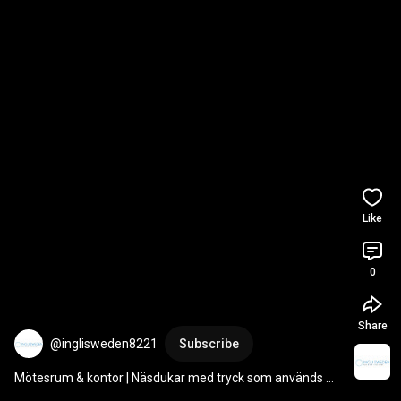
Like
0
Share
@inglisweden8221
Subscribe
Mötesrum & kontor | Näsdukar med tryck som används 
varje dag