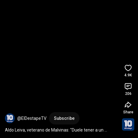
4.9K
206
Share
@ElDestapeTV
Subscribe
Aldo Leiva, veterano de Malvinas: "Duele tener a un 
admirador de Thatcher como presidente"