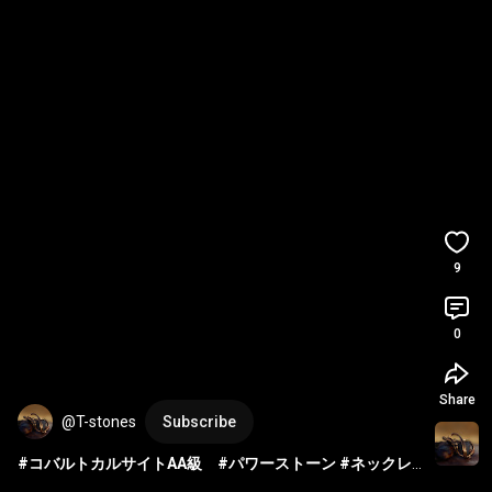
9
0
Share
@T-stones
Subscribe
#コバルトカルサイトAA級
#パワーストーン
#ネックレ
ス
#お守り
#ジュエリー
#天然石