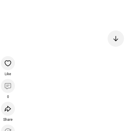
Like
0
Share