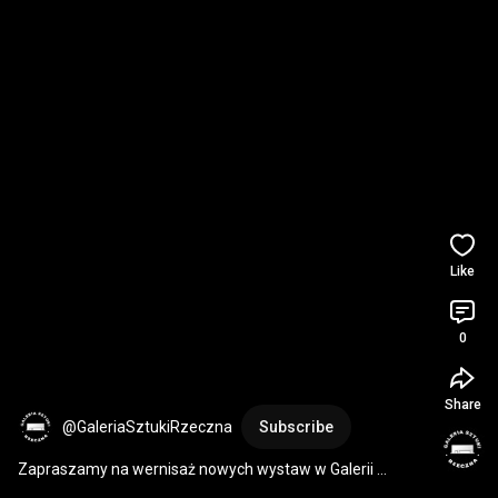
Like
0
Share
@GaleriaSztukiRzeczna
Subscribe
Zapraszamy na wernisaż nowych wystaw w Galerii 
Rzeczna! | PJM