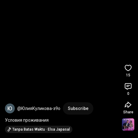
15
0
@ЮлияКуликова-з9о
Subscribe
Share
Условия проживания
Tanpa Batas Waktu · Elsa Japasal