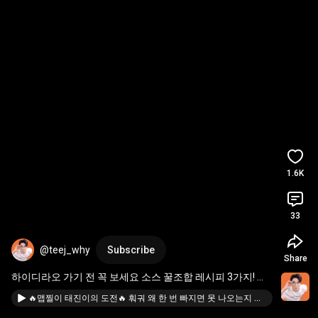
1.6K
33
@teej_why
Subscribe
Share
하이디라오 가기 전 꼭 보세요 소스 꿀조합 레시피 3가지! 이
걸로 소스는 정착합니다 
#손태진
#캡틴따거
#하이디라오스
🔥맵찔이 태진이의 도전🔥 훠궈 왜 한 번 빠지면 못 나오는지 알겠다👍 | 손태진 캡틴따거 | 진이 왜 저래 EP.63
#진이왜저래