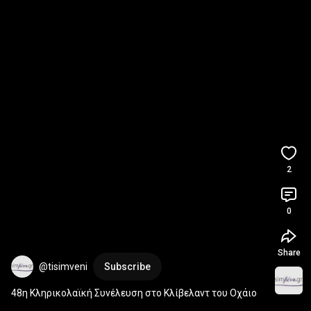
2
0
Share
@tisimveni
Subscribe
48η Κληρικολαϊκή Συνέλευση στο Κλίβελαντ του Οχάιο