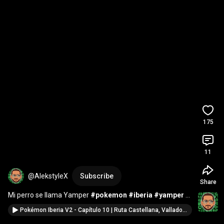
175
11
@AlekstyleX
Subscribe
Share
Mi perro se llama Yamper 
#pokemon
#iberia
#yamper
#perro
#perros
#dog
#dogs
#puppy
#puppies
Pokémon Iberia V2 - Capítulo 10 | Ruta Castellana, Valladolid, Gimnasio Valladolid y Pamplona