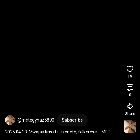
19
0
Share
@metegyhaz5890
Subscribe
2025.04.13. Mwajas Kriszta üzenete, felkérése – MET 
Egyház és az Oltalom támogatására