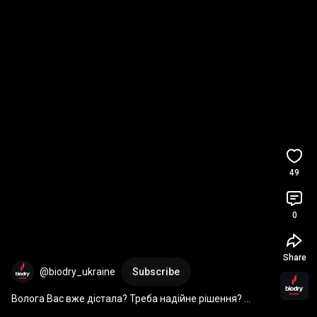
49
0
Share
@biodry_ukraine
Subscribe
Волога Вас вже дістала? Треба надійне рішення? 
Звертайтеся!