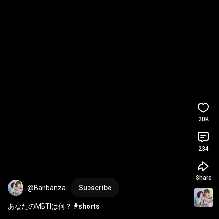
20K
234
Share
@Banbanzai
Subscribe
あなたのMBTIは何？ 
#shorts