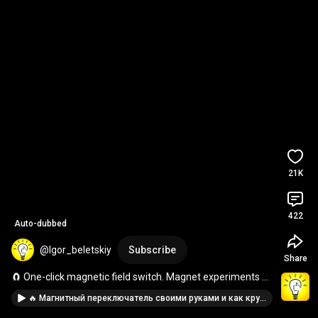
21K
422
Auto-dubbed
@Igor_beletskiy
Subscribe
Share
🧲 One-click magnetic field switch. Magnet experiments 
#Shorts
 Igor Beletsky
🔥 Магнитный переключатель своими руками и как круто это работает! #Shorts Игорь Белецкий