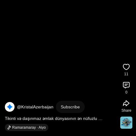
11
0
@KristalAzerbaijan
Subscribe
Share
Tikinti və daşınmaz əmlak dünyasının ən nüfuzlu 
tədbirlərindən biri olan WUF 13-də biz də varıq💚
Ramaramaray · Aiyo