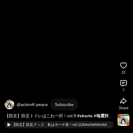
22
7
@actionK-peace
Subscribe
Share
【防災】防災トイレはこれ一択！vol.9 
#shorts
#地震対策
#防災
#トイレ
#断水
#災害時
#オムツ
【防災】防災グッズ、私はポーチ派！vol.11#shorts#shortsfeed#防災ポーチ#防災グッズ#防災ボトル