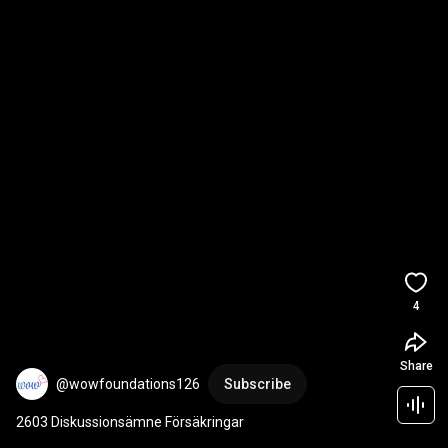
4
Share
@wowfoundations126
Subscribe
2603 Diskussionsämne Försäkringar