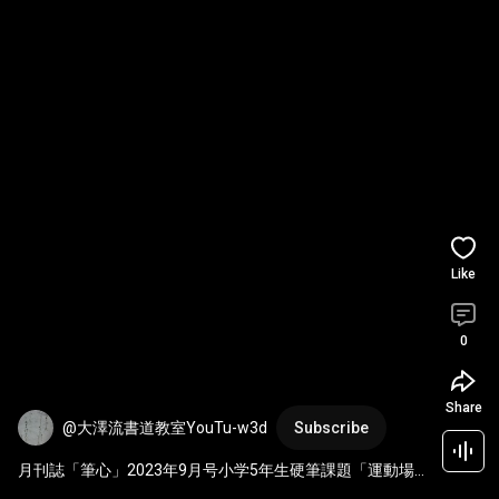
Like
0
Share
@大澤流書道教室YouTu-w3d
Subscribe
月刊誌「筆心」2023年9月号小学5年生硬筆課題「運動場
に出て白線を引く。」