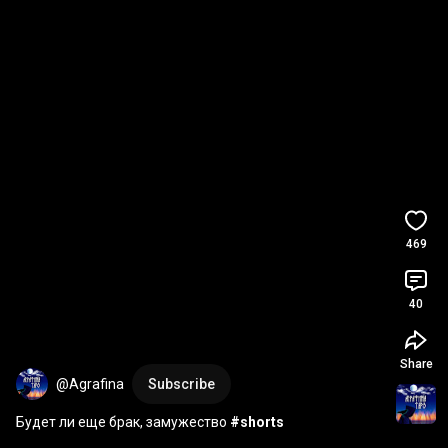
469
40
Share
@Agrafina
Subscribe
Будет ли еще брак, замужество 
#shorts