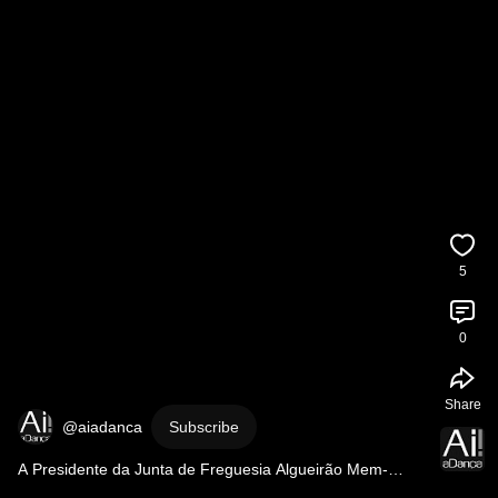
5
0
Share
@aiadanca
Subscribe
A Presidente da Junta de Freguesia Algueirão Mem-
Martins, convida a presença de todos! 
#shorts