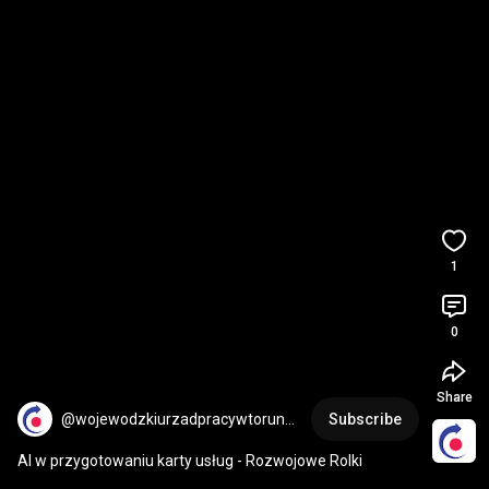
1
0
Share
@wojewodzkiurzadpracywtorun72
Subscribe
64
AI w przygotowaniu karty usług - Rozwojowe Rolki