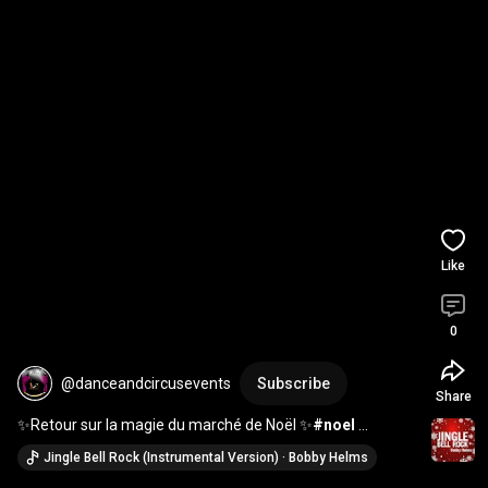
Like
0
@danceandcircusevents
Subscribe
Share
✨Retour sur la magie du marché de Noël ✨
#noel
#marche
#artisan
#fetes
#concert
#mascotte
Jingle Bell Rock (Instrumental Version) · Bobby Helms