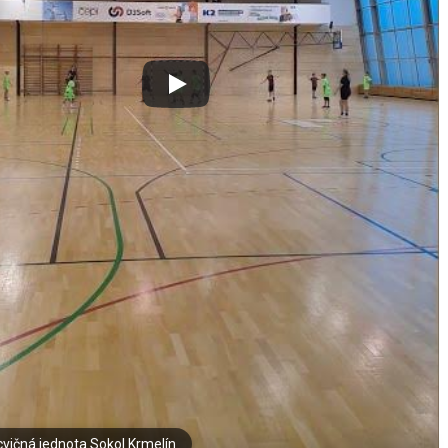
cvičná jednota Sokol Krmelín