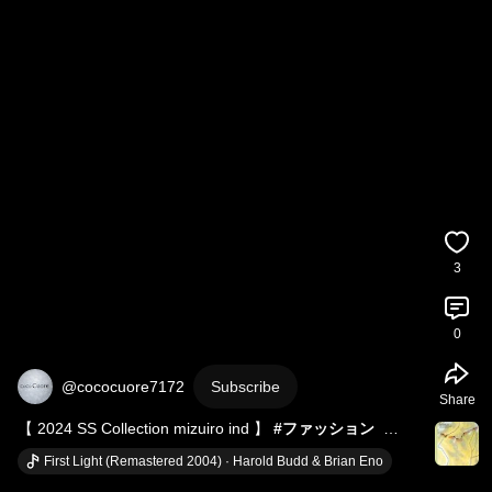
3
0
@cococuore7172
Subscribe
Share
【 2024 SS Collection mizuiro ind 】 
#ファッション
#fashion
#コーディネート
#coordinate
First Light (Remastered 2004) · Harold Budd & Brian Eno