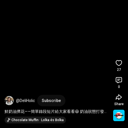
27
0
@DeliHolic
Subscribe
Share
鮮奶油擠花——簡單錄段短片給大家看看😆 奶油狀態打發得
對，擠起來就能感覺奶油堅挺有手感，既保持順滑推出又不
Chocolate Muffin · Lolka és Bolka
會過軟而不成形，擠出來的線條沒鋸齒沒毛邊