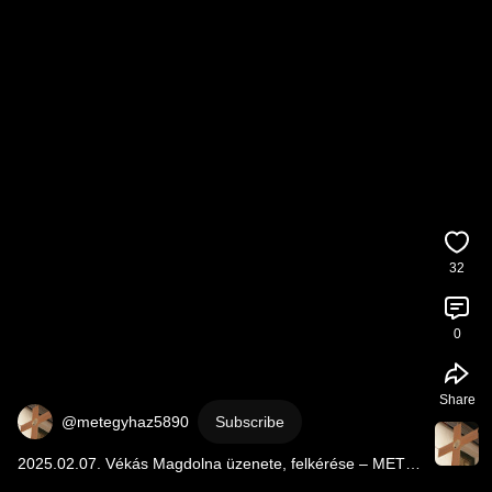
32
0
Share
@metegyhaz5890
Subscribe
2025.02.07. Vékás Magdolna üzenete, felkérése – MET 
Egyház és az Oltalom támogatására