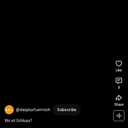
Like
0
Share
@dasplusfuermich
Subscribe
Wo ist Schluss?