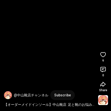
6
0
Share
@中山靴店チャンネル
Subscribe
【オーダーメイドインソール】中山靴店  足と靴のお悩み
解決【やりがち!?靴の保管ミス】 
#中山靴店